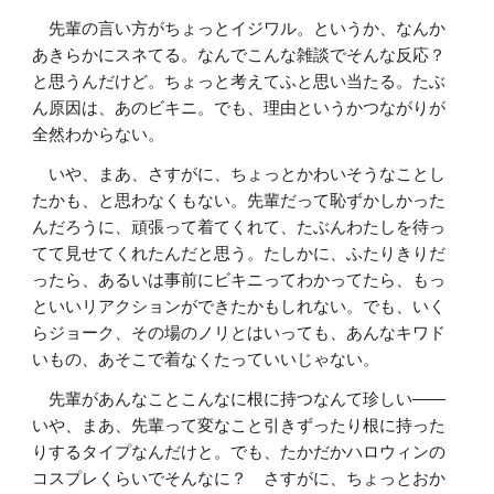
先輩の言い方がちょっとイジワル。というか、なんか
あきらかにスネてる。なんでこんな雑談でそんな反応？
と思うんだけど。ちょっと考えてふと思い当たる。たぶ
ん原因は、あのビキニ。でも、理由というかつながりが
全然わからない。
いや、まあ、さすがに、ちょっとかわいそうなことし
たかも、と思わなくもない。先輩だって恥ずかしかった
んだろうに、頑張って着てくれて、たぶんわたしを待っ
てて見せてくれたんだと思う。たしかに、ふたりきりだ
ったら、あるいは事前にビキニってわかってたら、もっ
といいリアクションができたかもしれない。でも、いく
らジョーク、その場のノリとはいっても、あんなキワド
いもの、あそこで着なくたっていいじゃない。
先輩があんなことこんなに根に持つなんて珍しい――
いや、まあ、先輩って変なこと引きずったり根に持った
りするタイプなんだけと。でも、たかだかハロウィンの
コスプレくらいでそんなに？ さすがに、ちょっとおか