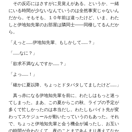
その反応にはさすがに見覚えがある。というか、一緒
にいる時間が少ないなんていうのは全然事実じゃないん
だから。そもそも、１０年前は違ったけど、いま、わた
しと伊地知先輩のお部屋は隣同士――同棲してるんだか
ら。
「えっと……伊地知先輩、もしかして……？」
「……なに？」
「欲求不満なんですか……？」
「よっ……！」
「確かに夏以降、ちょっとドタバタしてましたけど……」
真っ赤になる伊地知先輩を前に、わたしはもっと迷っ
てしまった。まあ、この夏からこの秋、ライブの予定が
多くて忙しかったのは本当だし。わたしもバイト先が変
わってスケジュールが動いたっていうのもあった。それ
で、ちょっと伊地知先輩と会う機会が減ったし、お互い
の時間が合わなくて、夜のことまであんまり考えてなか