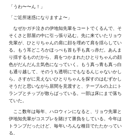
「うわ〜〜ん！」
「ご近所迷惑になりますよ〜」
なぜかガチ泣きの伊地知先輩をコートでくるんで、そ
そくさと部屋の中に引っ張り込む。先に来ていたリョウ
先輩が、ひとりちゃんの肩に顔を埋めて肩を揺らしてい
る。もう耳どころかほっぺも首も手も真っ赤だ。あんま
り揺するものだから、肩をつかまれたひとりちゃんの顔
色がだんだん土気色になっていく。もう真っ青も真っ白
も通り越して、そのうち透明にでもなるんじゃないかし
ら。さすがに見えないひとりちゃんを探すのはむずかし
そうだと思いながら居間を見渡すと、テーブルの上にト
ランプとチップが散らばっている。一部は床にまで落ち
ていた。
ここ数年は毎年、ハロウィンになると、リョウ先輩と
伊地知先輩がコスプレを賭けて勝負をしている。今年は
トランプだったけど、毎年いろんな種目でたたかってい
る。