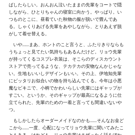
ばしたらしい。おんおん泣いたままの先輩をコートで隠
しながら、ひとりちゃんの寝室に向かう。やっぱり。い
つものとこに、昼着ていた秋物の服が脱いで畳んであ
る。しゃくりあげる先輩をあやしながら、とりあえず脱
がして着せ替える。
いや……まあ、ホントのこと言うと、ふたりきりならも
うちょっと見てたい気持ちもあるんだけど。リョウ先輩
が持ってくるコスプレ衣装は、そこらのディスカウント
ストアで売ってるような、テカテカの安物なんかじゃな
い。生地もいいしデザインもいい。その上、伊地知先輩
にピッタリお似合いの物を持ち込んでくる。今年は小悪
魔なビキニで、小柄でかわいらしい先輩にはギャップが
すごい。というか、そのギャップが最高になるように仕
立てられた、先輩のための一着と言っても間違いないや
つ。
もしかしたらオーダーメイドなのかも……そんなお金ど
こから……一度、心配になってリョウ先輩に聞いてみたこ
ともある。けれども、リョウ先輩はキザったく話をぼか