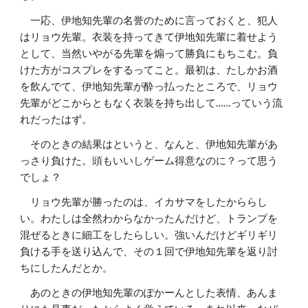
一応、伊地知先輩の名誉のために言っておくと、犯人
はリョウ先輩。衣装を持ってきて伊地知先輩に着せよう
として、当然いやがる先輩を煽って勝負にもちこむ。負
けた方がコスプレをするってこと。最初は、たしかお酒
を飲んでて、伊地知先輩が酔っ払ったところで、リョウ
先輩がどこからともなく衣装を持ち出して……っていう流
れだったはず。
そのときの結果はというと、なんと、伊地知先輩があ
っさり負けた。頭もいいしゲーム得意なのに？って思う
でしょ？
リョウ先輩が勝ったのは、イカサマをしたかららし
い。わたしは全然わからなかったんだけど、トランプを
混ぜるときに細工をしたらしい。強いんだけどギリギリ
負ける手を送り込んで、その１回で伊地知先輩を返り討
ちにしたんだとか。
あのときの伊地知先輩のぽかーんとした表情、あんま