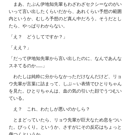
まあ、たぶん伊地知先輩もわざわざセクシーなのがい
いって言い出したくらいだから、あれくらい予想の範囲
内というか、むしろ予想のど真ん中だろう。そうだとし
たら、やっぱりわからない。
「え？ どうしてですか？」
「ええ？」
「だって伊地知先輩から言い出したのに、なんであんな
スネてるのか……」
わたしは純粋に分からなかっただけなんだけど、リョ
ウ先輩が言葉に詰まって、しぶ～い表情でひとりちゃん
を見た。ひとりちゃんは、血の気の引いた顔でうつむい
ている。
え？ これ、わたしが悪いのかしら？
とまどっていたら、リョウ先輩が巨大なため息をつい
た。びっくり。というか、さすがにその反応はちょっと
傷つくというか……