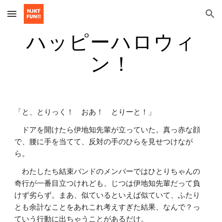
Skip to main content
Skip to navigation
ハッピーハロウィ
ン！
「と、とりっく！ おあ！ とりーと！」
ドアを開けたら伊地知先輩が立っていた。真っ赤な顔
で、腰に手を当てて、反対の手のひらを見せつけなが
ら。
わたしたち結束バンドのメンバーではひとりちゃんの
奇行が一番目立つけれども、じつは伊地知先輩だって負
けず劣らず。まあ、似ているといえば似ていて、ふたり
とも余計なことをあれこれ考えすぎた結果、なんで？っ
ていう行動に出ちゃうことがあるだけ。