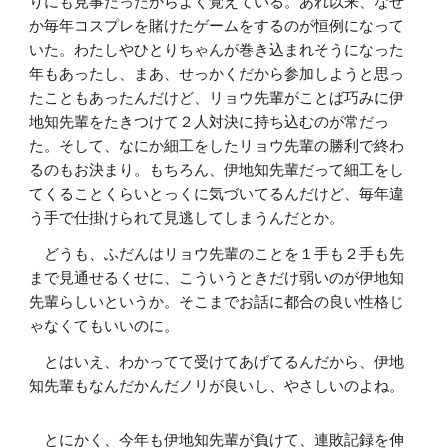
りにも見事だったからよく覚えている。あれ以来、なぜ
か毎年コスプレを賭けたゲームをするのが恒例になって
いた。わたしやひとりちゃんが巻き込まれそうになった
年もあったし、まあ、せっかくだから参加しようと思っ
たこともあったんだけど、リョウ先輩がことば巧みに伊
地知先輩をたきつけて２人対決に持ち込むのが常だっ
た。そして、なにか細工をしたリョウ先輩の勝利で終わ
るのもお決まり。もちろん、伊地知先輩だって細工をし
てくることくらいとっくに気づいてるんだけど、毎年違
う手で仕掛けられて見逃してしまうんだとか。
どうも、ふだんはリョウ先輩のことを１手も２手も先
まで見通せるくせに、こういうときだけ弱いのが伊地知
先輩らしいというか。そこまでお話に都合の良い性格じ
ゃなくてもいいのに。
とはいえ、わかってて受けてあげてるんだから、伊地
知先輩もなんだかんだノリが良いし、やさしいのよね。
とにかく、今年も伊地知先輩が負けて、連敗記録を伸